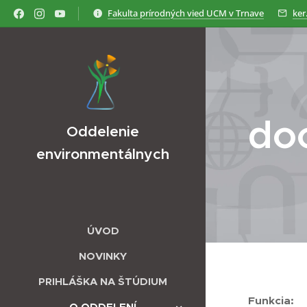
Fakulta prírodných vied UCM v Trnave
ker
doc
Oddelenie
environmentálnych
vied
ÚVOD
NOVINKY
PRIHLÁŠKA NA ŠTÚDIUM
Funkcia:
O ODDELENÍ