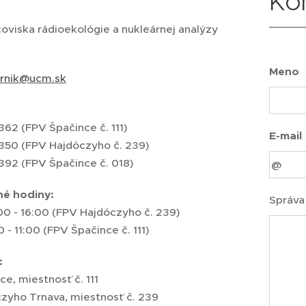
Ko
oviska rádioekológie a nukleárnej analýzy
Meno
ornik@ucm.sk
62 (FPV Špačince č. 111)
E-mail
350 (FPV Hajdóczyho č. 239)
392 (FPV Špačince č. 018)
né hodiny:
Správa
00 - 16:00 (FPV Hajdóczyho č. 239)
0 - 11:00 (FPV Špačince č. 111)
:
e, miestnosť č. 111
zyho Trnava, miestnosť č. 239