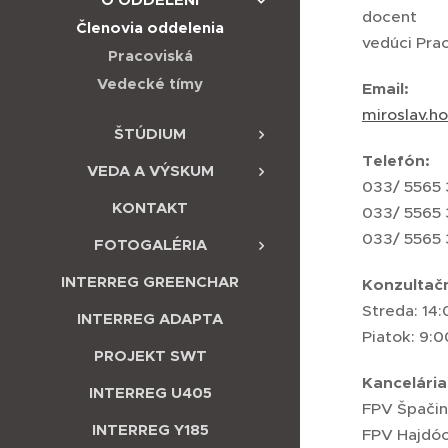
docent
Členovia oddelenia
vedúci Prac
Pracoviská
Vedecké tímy
Email:
miroslav.h
ŠTÚDIUM
Telefón:
VEDA A VÝSKUM
033/ 5565 3
KONTAKT
033/ 5565 
033/ 5565 
FOTOGALÉRIA
INTERREG GREENCHAR
Konzultač
Streda: 14:
INTERREG ADAPTA
Piatok: 9:0
PROJEKT SWT
Kancelária
INTERREG U405
FPV Špačinc
INTERREG Y185
FPV Hajdóc