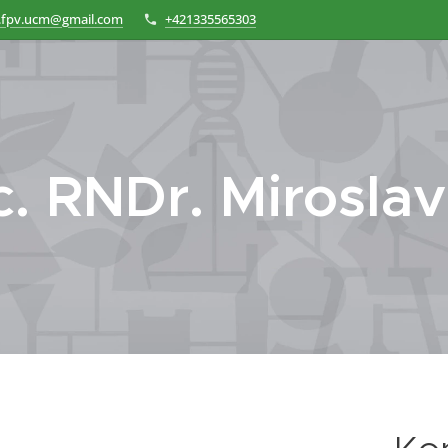
.fpv.ucm@gmail.com
+421335565303
. RNDr. Miroslav