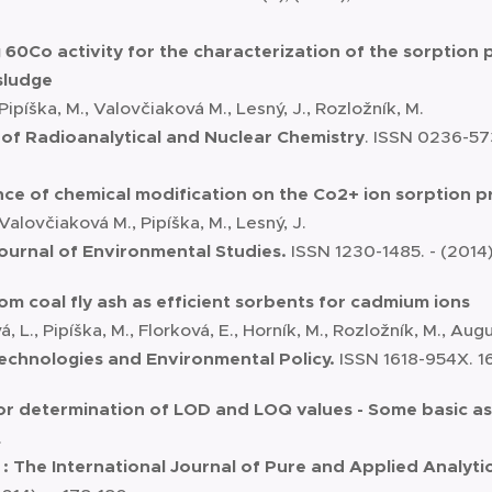
 60Co activity for the characterization of the sorption 
sludge
 Pipíška, M., Valovčiaková M., Lesný, J., Rozložník, M.
l of Radioanalytical and Nuclear Chemistry
. ISSN 0236-573
nce of chemical modification on the Co2+ ion sorption 
 Valovčiaková M., Pipíška, M., Lesný, J.
 Journal of Environmental Studies.
ISSN 1230-1485. - (2014)
rom coal fly ash as efficient sorbents for cadmium ions
L., Pipíška, M., Florková, E., Horník, M., Rozložník, M., Augu
Technologies and Environmental Policy.
ISSN 1618-954X. 16 
or determination of LOD and LOQ values - Some basic a
.
a : The International Journal of Pure and Applied Analyti