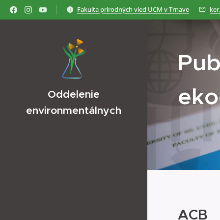
Fakulta prírodných vied UCM v Trnave
ker
Pub
eko
Oddelenie
environmentálnych
vied
ACB