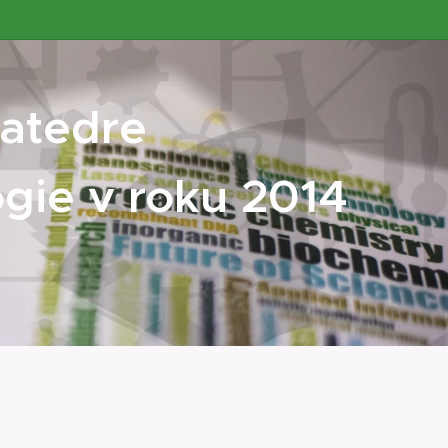
Katedre
ógie
v
roku
2014