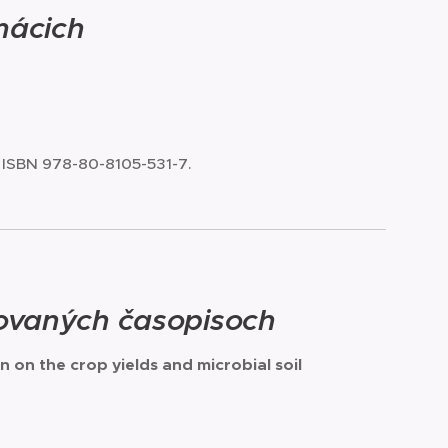
mácich
. - ISBN 978-80-8105-531-7.
tovaných časopisoch
 on the crop yields and microbial soil