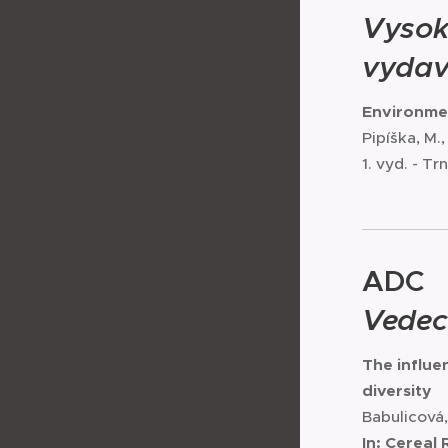
Vysok
vydav
Environme
Pipíška, M.
1. vyd. - T
ADC
Vedec
The influe
diversity
Babulicová,
In: Cereal