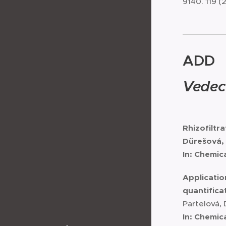
9140. 119 (2
ADD
Vedec
Rhizofiltr
Dürešová, Z
In:
Chemica
Applicatio
quantificat
Partelová, D
In:
Chemica