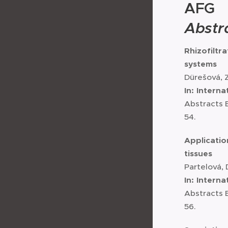
AFG
Abstr
Rhizofiltr
systems
Dürešová, Z.
In: Inter
Abstracts B
54.
Applicatio
tissues
Partelová, D
In: Inter
Abstracts B
56.