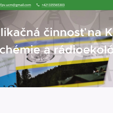
.fpv.ucm@gmail.com
+421335565303
likačná činnosť na 
chémie a
rádioekol