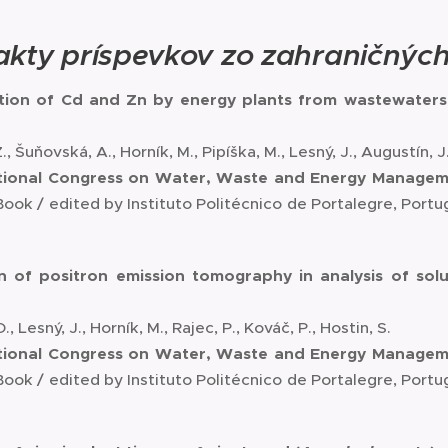
akty príspevkov zo zahraničných
ation of Cd and Zn by energy plants from wastewaters
, Šuňovská, A., Horník, M., Pipíška, M., Lesný, J., Augustín, J.
national Congress on Water, Waste and Energy Manage
ook / edited by Instituto Politécnico de Portalegre, Portu
n of positron emission tomography in analysis of sol
., Lesný, J., Horník, M., Rajec, P., Kováč, P., Hostin, S.
national Congress on Water, Waste and Energy Manage
ook / edited by Instituto Politécnico de Portalegre, Portu