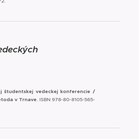
72.
vedeckých
j študentskej vedeckej konferencie /
 Metoda v Trnave
. ISBN 978-80-8105-565-