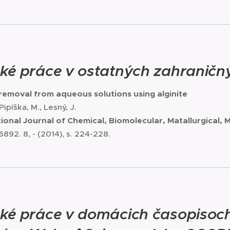
ké práce v ostatných zahraničn
removal from aqueous solutions using alginite
 Pipíška, M., Lesný, J.
ational Journal of Chemical, Biomolecular, Matallurgical, 
892. 8, - (2014), s. 224-228.
ké práce v domácich časopisoch