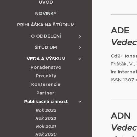
ÚVOD
NOVINKY
PRIHLÁŠKA NA ŠTÚDIUM
ADE
O ODDELENÍ
Vedec
ŠTÚDIUM
Cd2+ ions 
VEDA A VÝSKUM
Frišták, V.,
Poradenstvo
In: Intern
Projekty
ISSN 1307-6
Konferencie
Partneri
Publikačná činnosť
Rok 2023
ADN
Rok 2022
Vedec
Rok 2021
Rok 2020