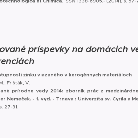
iotechnologica et Chimica
. ISSN 1338-6905.- (2014), s. 57-
kované príspevky na domácich 
renciách
tupnosti zinku viazaného v kerogénnych materiáloch
., Frišták, V.
ované prírodne vedy 2014: zborník prác z medzinárdne
ter Nemeček. - 1. vyd. - Trnava : Univerzita sv. Cyrila a
 s. 27-31.