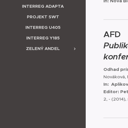
In: Nova B
INTERREG ADAPTA
PROJEKT SWT
INTERREG U405
AFD
INTERREG Y185
Publi
ZELENÝ ANDEL
konfe
Odhad prís
Nováková, M
In: Aplik
Editor: Pe
2, - (2014),