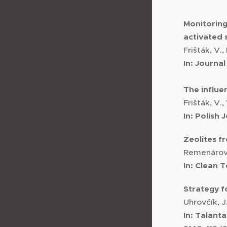
Monitoring
activated 
Frišták, V.,
In: Journa
The influe
Frišták, V.,
In: Polish
Zeolites f
Remenárová, 
In: Clean 
Strategy f
Uhrovčík, J
In: Talant