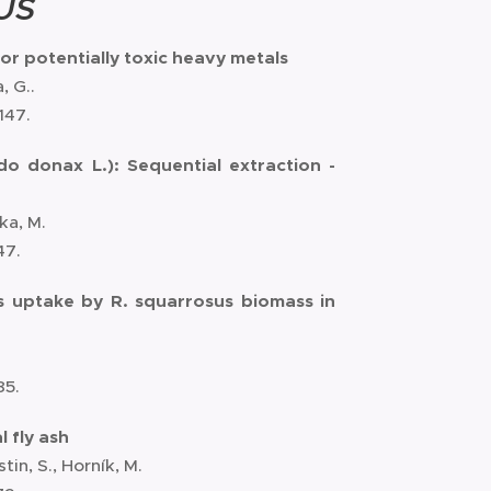
PUS
for potentially toxic heavy metals
, G..
147.
do donax L.): Sequential extraction -
ka, M.
47.
s uptake by R. squarrosus biomass in
85.
 fly ash
tin, S., Horník, M.