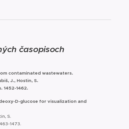
ných časopisoch
rom contaminated wastewaters.
iš, J., Hostin, S.
s. 1452-1462.
deoxy-D-glucose for visualization and
in, S.
1463-1473.