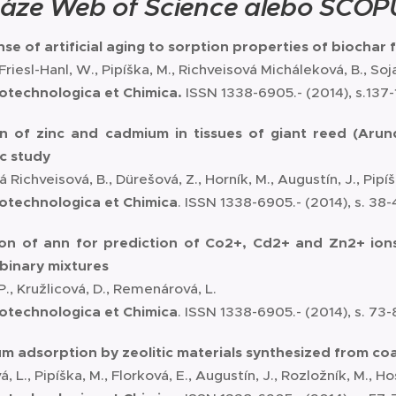
áze Web of Science alebo SCO
se of artificial aging to sorption properties of biochar 
 Friesl-Hanl, W., Pipíška, M., Richveisová Micháleková, B., Soja
iotechnologica et Chimica.
ISSN 1338-6905.- (2014), s.137-
on of zinc and cadmium in tissues of giant reed (Arun
c study
 Richveisová, B., Dürešová, Z., Horník, M., Augustín, J., Pipíš
iotechnologica et Chimica
. ISSN 1338-6905.- (2014), s. 38-
ion of ann for prediction of Co2+, Cd2+ and Zn2+ ion
 binary mixtures
, Kružlicová, D., Remenárová, L.
iotechnologica et Chimica
. ISSN 1338-6905.- (2014), s. 73-
m adsorption by zeolitic materials synthesized from coal
L., Pipíška, M., Florková, E., Augustín, J., Rozložník, M., Hos