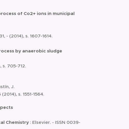
process of Co2+ ions in municipal
1, - (2014), s. 1607-1614.
process by anaerobic sludge
, s. 705-712.
stín, J.
(2014), s. 1551-1564.
spects
cal Chemistry
: Elsevier. - ISSN 0039-