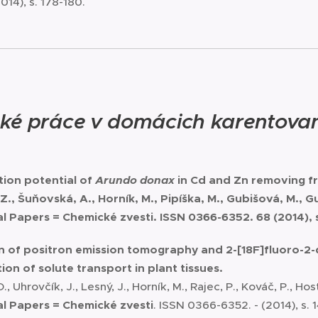
014), s. 178-180.
ké práce v domácich karentova
ation potential of
Arundo donax
in Cd and Zn removing f
., Šuňovská, A., Horník, M., Pipíška, M., Gubišová, M., Gub
l Papers
= Chemické zvesti
. ISSN 0366-6352. 68 (2014), 
n of positron emission tomography and 2-[18F]fluoro-2-
ion of solute transport in plant tissues.
., Uhrovčík, J., Lesný, J., Horník, M., Rajec, P., Kováč, P., Host
l Papers
= Chemické zvesti
. ISSN 0366-6352. - (2014), s. 