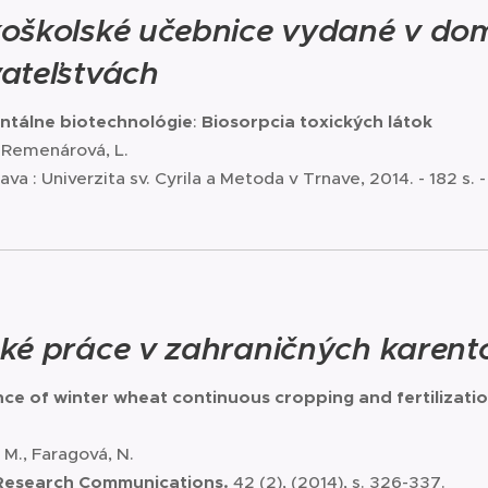
oškolské učebnice vydané v do
ateľstvách
ntálne biotechnológie
:
Biosorpcia toxických látok
, Remenárová, L.
rnava : Univerzita sv. Cyrila a Metoda v Trnave, 2014. - 182 s
ké práce v zahraničných karen
nce of winter wheat continuous cropping and fertilization
 M., Faragová, N.
 Research Communications.
42 (2), (2014), s. 326-337.