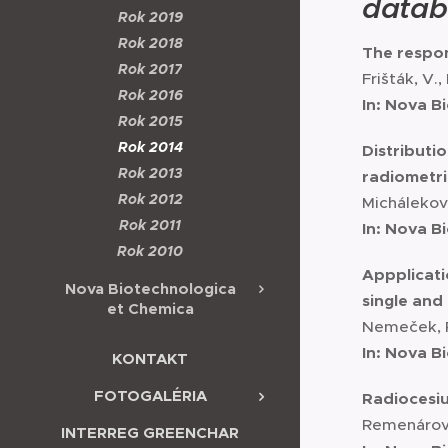
datab
Rok 2019
Rok 2018
The respon
Rok 2017
Frišták, V.,
Rok 2016
In: Nova B
Rok 2015
Rok 2014
Distributi
Rok 2013
radiometri
Rok 2012
Micháleková
Rok 2011
In: Nova B
Rok 2010
Appplicat
Nova Biotechnologica
single and
et Chemica
Nemeček, P.
In: Nova B
KONTAKT
FOTOGALÉRIA
Radiocesiu
Remenárová, 
INTERREG GREENCHAR