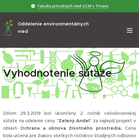
Fakulta prírodných vied UCM v Trnave
Oddelenie environmentálnych
vied
Vyhodnotenie súťaže
Dňom 29.3.2019 bol ukončený 2. ročník celoslovenskej
súťaže na udelenie ceny "
Zelený Andel
" za najlepší projekt v
oblasti
Ochrana a obnova životného prostredia.
Cena
bola určená pre žiakov všetkých ročníkov študijných odborov