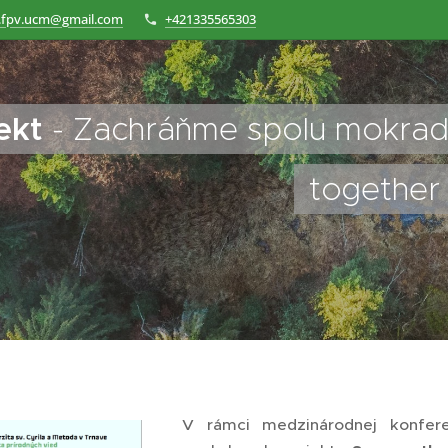
.fpv.ucm@gmail.com
+421335565303
jekt
- Zachráňme spolu mokra
together
V rámci medzinárodnej konfer