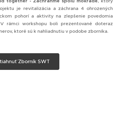
nd together - Zachráňme spolu mokrade
, ktorý
ojektu je revitalizácia a záchrana 4 ohrozených
ckom pohorí a aktivity na zlepšenie povedomia
. V rámci workshopu boli prezentované doteraz
nerov, ktoré sú k nahliadnutiu v podobe zborníka.
tiahnuť Zborník SWT