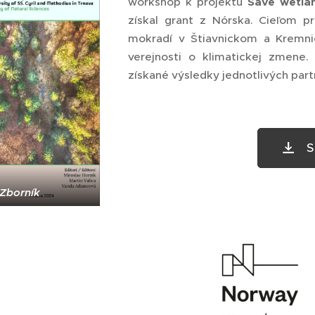
workshop k projektu
Save wetla
získal grant z Nórska. Cieľom pr
mokradí v Štiavnickom a Kremni
verejnosti o klimatickej zmene
získané výsledky jednotlivých part
S
Zborník