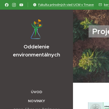
Fakulta prírodných vied UCM v Trnave
ker
Pro
Oddelenie
environmentálnych
vied
ÚVOD
NOVINKY