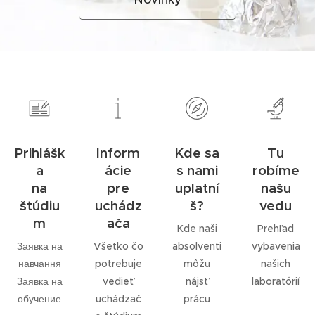
Prihlášk
Inform
Kde sa
Tu
a
ácie
s nami
robíme
na
pre
uplatní
našu
štúdiu
uchádz
š?
vedu
m
ača
Kde naši
Prehľad
Заявка на
Všetko čo
absolventi
vybavenia
навчання
potrebuje
môžu
našich
Заявка на
vedieť
nájsť
laboratórií
обучение
uchádzač
prácu