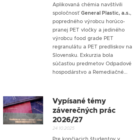
Aplikovaná chémia navštívili
spoločnosť
General Plastic, a.s.
,
popredného výrobcu horúco-
pranej PET vločky a jediného
výrobcu food grade PET
regranulátu a PET predliskov na
Slovensku. Exkurzia bola
súčasťou predmetov Odpadové
hospodárstvo a Remediačné...
Vypísané témy
záverečných prác
2026/27
24.10.2025
Pre končiacich študentov v