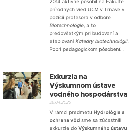
2014 aktívne pôsobil na Fakulte
prírodných vied UCM v Trnave v
pozícii profesora v odbore
Biotechnológie
, a to
predovšetkým pri budovaní a
etablovaní
Katedry biotechnológií
.
Popri pedagogickom pôsobení...
Exkurzia na
Výskumnom ústave
vodného hospodárstva
28.04.2025
V rámci predmetu
Hydrológia a
ochrana vôd
sme sa zúčastnili
exkurzie do
Výskumného ústavu