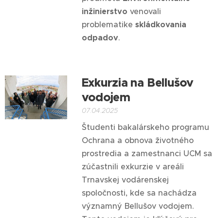
inžinierstvo
venovali
problematike
skládkovania
odpadov
.
Exkurzia na Bellušov
vodojem
07.04.2025
Študenti bakalárskeho programu
Ochrana a obnova životného
prostredia a zamestnanci UCM sa
zúčastnili exkurzie v areáli
Trnavskej vodárenskej
spoločnosti, kde sa nachádza
významný Bellušov vodojem.