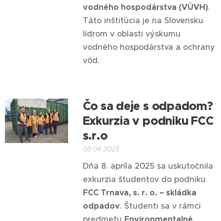
vodného hospodárstva (VÚVH)
.
Táto inštitúcia je na Slovensku
lídrom v oblasti výskumu
vodného hospodárstva a ochrany
vôd.
Čo sa deje s odpadom?
Exkurzia v podniku FCC
s.r.o
08.04.2025
Dňa 8. apríla 2025 sa uskutočnila
exkurzia študentov do podniku
FCC Trnava, s. r. o. – skládka
odpadov
. Študenti sa v rámci
predmetu
Environmentalné