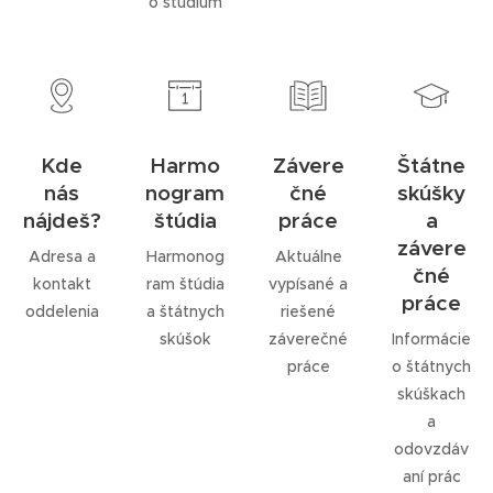
o štúdium
Kde
Harmo
Závere
Štátne
nás
nogram
čné
skúšky
nájdeš?
štúdia
práce
a
závere
Adresa a
Harmonog
Aktuálne
čné
kontakt
ram štúdia
vypísané a
práce
oddelenia
a štátnych
riešené
skúšok
záverečné
Informácie
práce
o štátnych
skúškach
a
odovzdáv
aní prác