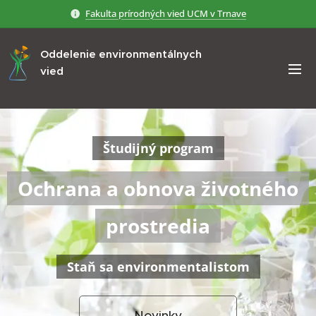
Fakulta prírodných vied UCM v Trnave
Oddelenie environmentálnych
vied
Študijný program
Ochrana a obnova životného
prostredia
Staň sa
environmentalistom
Novinky