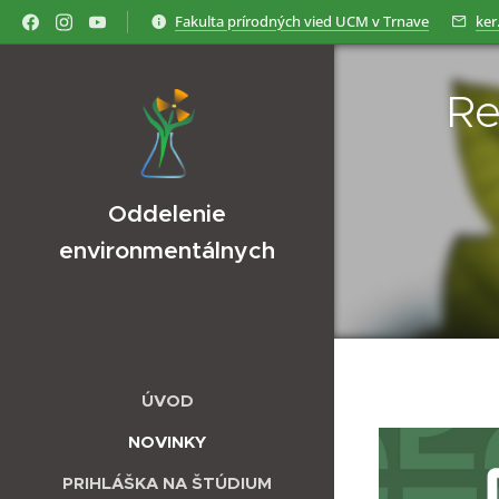
Fakulta prírodných vied UCM v Trnave
ker
Re
Oddelenie
environmentálnych
vied
ÚVOD
NOVINKY
PRIHLÁŠKA NA ŠTÚDIUM