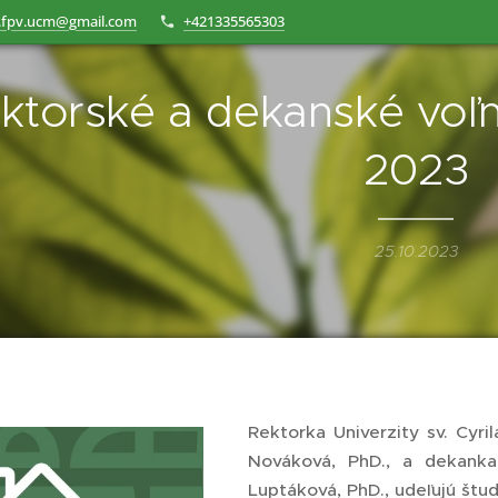
.fpv.ucm@gmail.com
+421335565303
ktorské a dekanské voľn
2023
25.10.2023
Rektorka Univerzity sv. Cyri
Nováková, PhD., a dekank
Luptáková, PhD., udeľujú štu