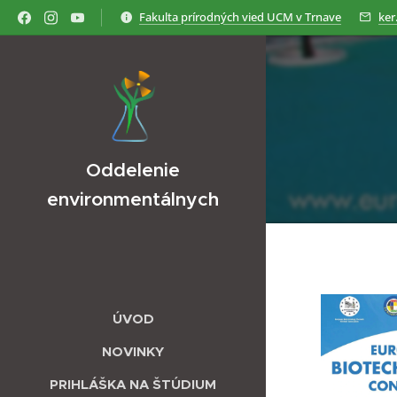
Fakulta prírodných vied UCM v Trnave
ker
Oddelenie
environmentálnych
vied
ÚVOD
NOVINKY
PRIHLÁŠKA NA ŠTÚDIUM