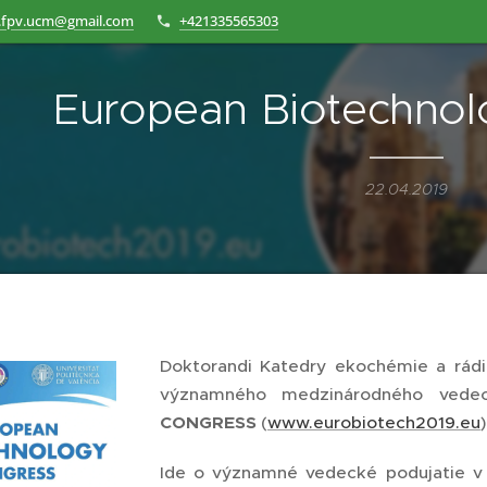
.fpv.ucm@gmail.com
+421335565303
European Biotechnol
22.04.2019
Doktorandi Katedry ekochémie a rádio
významného medzinárodného ved
CONGRESS
(
www.eurobiotech2019.eu
Ide o významné vedecké podujatie v o