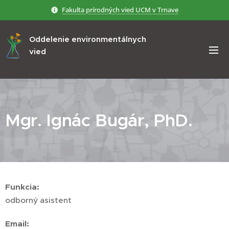
Fakulta prírodných vied UCM v Trnave
Oddelenie environmentálnych
vied
Mgr. Ignác Bugár, PhD.
Funkcia:
odborný asistent
Email: