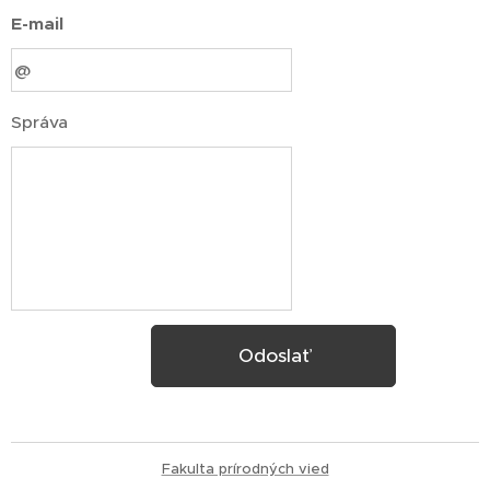
E-mail
Správa
Odoslať
Fakulta prírod
ných vied