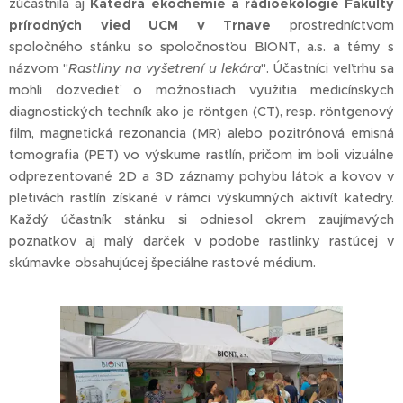
zúčastnila aj
Katedra ekochémie a rádioekológie
Fakulty
prírodných vied UCM v Trnave
prostredníctvom
spoločného stánku so spoločnosťou BIONT, a.s. a témy s
názvom "
Rastliny na vyšetrení u lekára
". Účastníci veľtrhu sa
mohli dozvedieť o možnostiach využitia medicínskych
diagnostických techník ako je röntgen (CT), resp. röntgenový
film, magnetická rezonancia (MR) alebo pozitrónová emisná
tomografia (PET) vo výskume rastlín, pričom im boli vizuálne
odprezentované 2D a 3D záznamy pohybu látok a kovov v
pletivách rastlín získané v rámci výskumných aktivít katedry.
Každý účastník stánku si odniesol okrem zaujímavých
poznatkov aj malý darček v podobe rastlinky rastúcej v
skúmavke obsahujúcej špeciálne rastové médium.