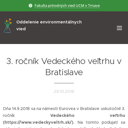
Fakulta prírodných vied UCM v Trnave
Oddelenie environmentálnych
vied
3. ročník Vedeckého veľtrhu v
Bratislave
29.10.2018
Dňa 14.9.2018 sa na námestí Eurovea v Bratislave uskutočnil 3.
ročník
Vedeckého veľtrhu
(https://www.vedeckyveltrh.sk/)
. Na tomto podujatí sa