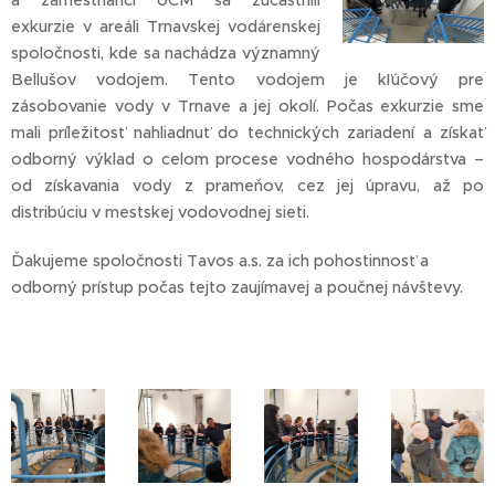
a zamestnanci UCM sa zúčastnili
exkurzie v areáli Trnavskej vodárenskej
spoločnosti, kde sa nachádza významný
Bellušov vodojem. Tento vodojem je kľúčový pre
zásobovanie vody v Trnave a jej okolí. Počas exkurzie sme
mali príležitosť nahliadnuť do technických zariadení a získať
odborný výklad o celom procese vodného hospodárstva –
od získavania vody z prameňov, cez jej úpravu, až po
distribúciu v mestskej vodovodnej sieti.
Ďakujeme spoločnosti Tavos a.s. za ich pohostinnosť a
odborný prístup počas tejto zaujímavej a poučnej návštevy.