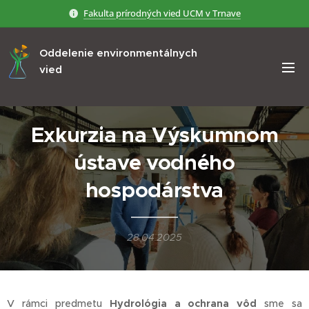
Fakulta prírodných vied UCM v Trnave
Oddelenie environmentálnych
vied
Exkurzia na Výskumnom
ústave vodného
hospodárstva
28.04.2025
V rámci predmetu
Hydrológia a ochrana vôd
sme sa