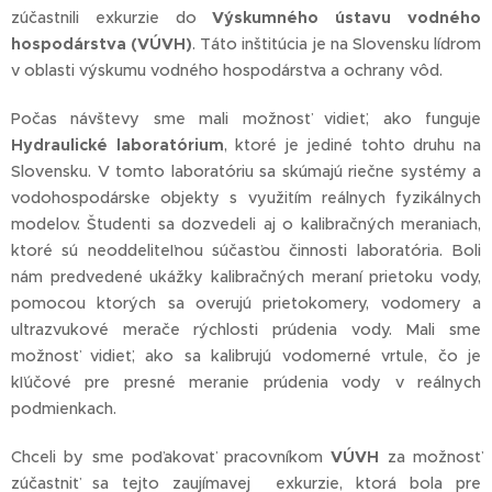
zúčastnili exkurzie do
Výskumného ústavu vodného
hospodárstva (VÚVH)
. Táto inštitúcia je na Slovensku lídrom
v oblasti výskumu vodného hospodárstva a ochrany vôd.
Počas návštevy sme mali možnosť vidieť, ako funguje
Hydraulické laboratórium
, ktoré je jediné tohto druhu na
Slovensku. V tomto laboratóriu sa skúmajú riečne systémy a
vodohospodárske objekty s využitím reálnych fyzikálnych
modelov. Študenti sa dozvedeli aj o kalibračných meraniach,
ktoré sú neoddeliteľnou súčasťou činnosti laboratória. Boli
nám predvedené ukážky kalibračných meraní prietoku vody,
pomocou ktorých sa overujú prietokomery, vodomery a
ultrazvukové merače rýchlosti prúdenia vody. Mali sme
možnosť vidieť, ako sa kalibrujú vodomerné vrtule, čo je
kľúčové pre presné meranie prúdenia vody v reálnych
podmienkach.
Chceli by sme poďakovať pracovníkom
VÚVH
za možnosť
zúčastniť sa tejto zaujímavej exkurzie, ktorá bola pre