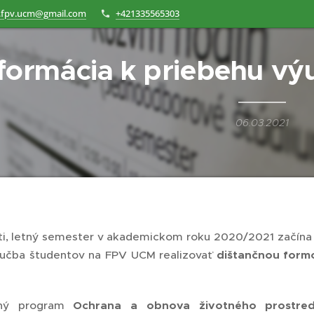
.fpv.ucm@gmail.com
+421335565303
formácia k priebehu vý
06.03.2021
nti, letný semester v akademickom roku 2020/2021 začín
učba študentov na FPV UCM realizovať
dištančnou formo
jný program
Ochrana a obnova životného prostred