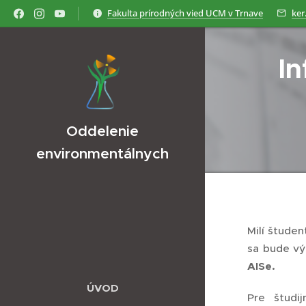
Fakulta prírodných vied UCM v Trnave
ker
In
Oddelenie
environmentálnych
vied
Milí štude
sa bude vý
AISe.
ÚVOD
Pre študi