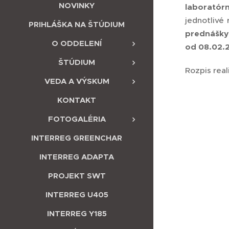
NOVINKY
laboratór
jednotlivé
PRIHLÁŠKA NA ŠTÚDIUM
prednášky 
O ODDELENÍ
od 08.02.2
ŠTÚDIUM
Rozpis rea
VEDA A VÝSKUM
KONTAKT
FOTOGALÉRIA
INTERREG GREENCHAR
INTERREG ADAPTA
PROJEKT SWT
INTERREG U405
INTERREG Y185