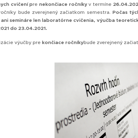
nych cvičení
p
re
nekončiace ročníky
v termíne
26
.04.202
 ročníky bude zverejnený začiatkom semestra.
Počas týc
ani semináre len laboratórne cvičenia, výučba teoreti
021 do 23.04.2021.
lizácie výučby pre
končiace ročníky
bude zverejnený začia