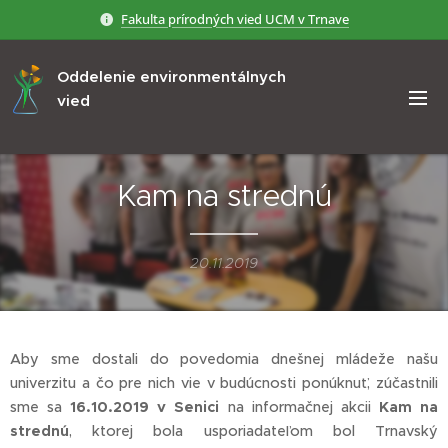
Fakulta prírodných vied UCM v Trnave
Oddelenie environmentálnych
vied
Kam na strednú
20.11.2019
Aby sme dostali do povedomia dnešnej mládeže našu
univerzitu a čo pre nich vie v budúcnosti ponúknuť, zúčastnili
sme sa
16.10.2019 v Senici
na informačnej akcii
Kam na
strednú
, ktorej bola usporiadateľom bol Trnavský