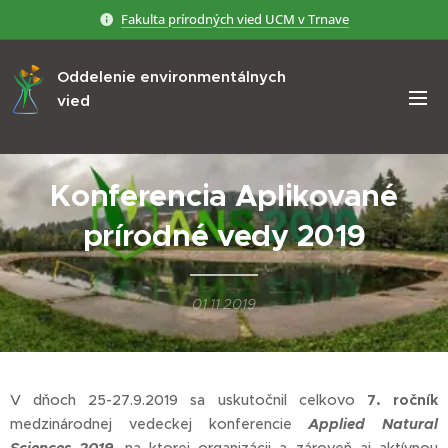
Fakulta prírodných vied UCM v Trnave
Oddelenie environmentálnych
vied
Konferencia Aplikované
prírodné
vedy 2019
01.11.2019
V dňoch 25-27.9.2019 sa uskutočnil celkovo
7. ročník
medzinárodnej vedeckej konferencie
Applied Natural