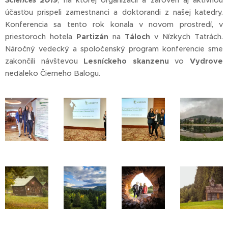
Sciences 2019
, na ktorej organizácii a zároveň aj aktívnou
účasťou prispeli zamestnanci a doktorandi z našej katedry.
Konferencia sa tento rok konala v novom prostredí, v
priestoroch hotela
Partizán
na
Táloch
v Nízkych Tatrách.
Náročný vedecký a spoločenský program konferencie sme
zakončili návštevou
Lesníckeho skanzenu
vo
Vydrove
neďaleko Čierneho Balogu.