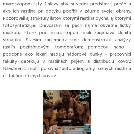
mikroskopom listy žihľavy aby si vedeli predstaviť, prečo a
ako ich rastlina pri dotyku popŕhli v záujme svojej obrany.
Pozorovali aj štruktúry listov, ktorými rastlina dýcha, aj ktorými
fotosyntetizuje. Dievčatám sa páčili najmä okvetné lístky
muškátu, ktoré pod mikroskopom mali zaujímavú členitú
štruktúru. Starším záujemcov sme demonštrovali analýzy
rastlín pozitrónovým tomografom; pomocou neho -
podobne ako lekári hľadajú nádorové bunky - pracovníci
fakulty detekujú v rastlinách príjem a distribúciu kovov.
Návštevníci mohli porovnať autorádiogramy rôznych rastlín a
distribúciu rôznych kovov.