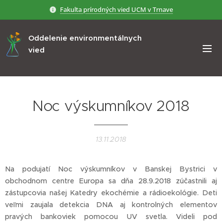
Fakulta prírodných vied UCM v Trnave
Oddelenie environmentálnych
vied
Noc výskumníkov 2018
13.11.2018
Na podujatí Noc výskumníkov v Banskej Bystrici v
obchodnom centre Europa sa dňa 28.9.2018 zúčastnili aj
zástupcovia našej Katedry ekochémie a rádioekológie. Deti
veľmi zaujala detekcia DNA aj kontrolných elementov
pravých bankoviek pomocou UV svetla. Videli pod