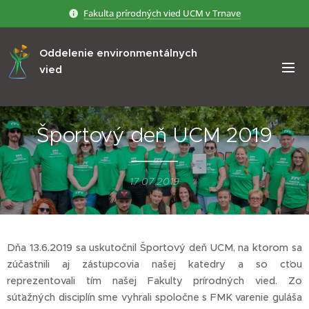
Fakulta prírodných vied UCM v Trnave
Oddelenie environmentálnych
vied
Športový deň UCM 2019
17.07.2019
Dňa 13.6.2019 sa uskutočnil Športový deň UCM, na ktorom sa
zúčastnili aj zástupcovia našej katedry a so cťou
reprezentovali tím našej Fakulty prírodných vied. Zo
súťažných disciplín sme vyhrali spoločne s FMK varenie guláša