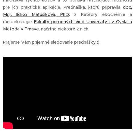
množstvá týchto kovov a to ponúka fascinujúce možnosti
pre ich praktické aplikácie. Prednáška, ktorú pripravila
doc.
Mgr. Ildikó Matušíková, PhD
. z Katedry ekochémie a
rádioekológie
Fakulty prírodných vied Univerzity sv. Cyrila a
Metoda v Trnave
, načrtne niektoré z nich.
Prajeme Vám príjemné sledovanie prednášky :)