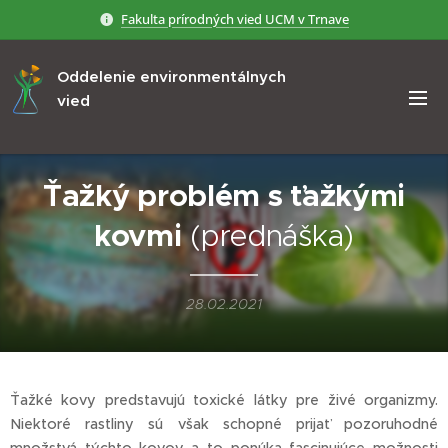
Fakulta prírodných vied UCM v Trnave
Oddelenie environmentálnych
vied
Ťažký problém s ťažkými
kovmi
(prednáška)
28.02.2021
Ťažké kovy predstavujú toxické látky pre živé organizmy.
Niektoré rastliny sú však schopné prijať pozoruhodné