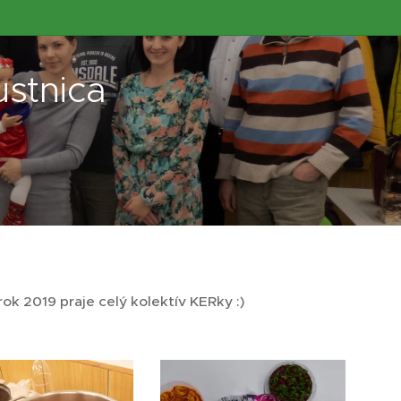
stnica
k 2019 praje celý kolektív KERky :)