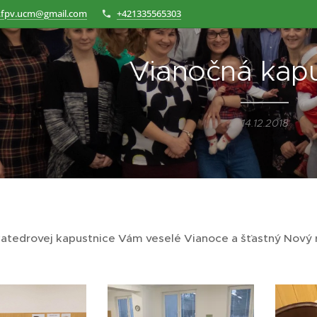
.fpv.ucm@gmail.com
+421335565303
Vianočná kapu
14.12.2018
katedrovej kapustnice Vám veselé Vianoce a šťastný Nový ro