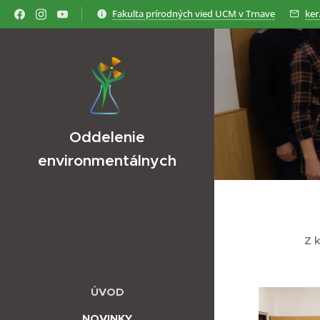
Fakulta prírodných vied UCM v Trnave
ker
Oddelenie
environmentálnych
vied
Z 
ÚVOD
NOVINKY