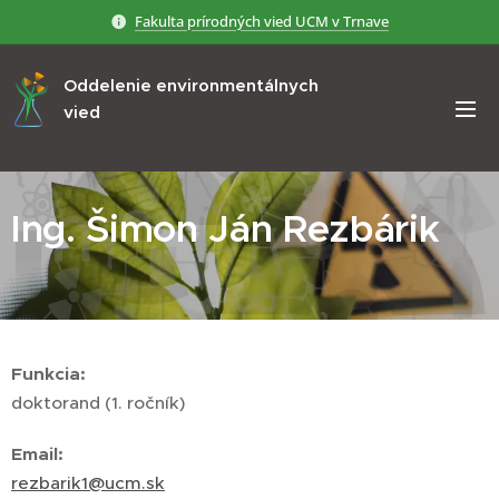
Fakulta prírodných vied UCM v Trnave
Oddelenie environmentálnych
vied
Ing. Šimon Ján Rezbárik
Funkcia:
doktorand (1. ročník)
Email:
rezbarik1@ucm.sk